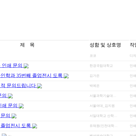
제 목
성함 및 상호명
작
코코
디자
 인쇄 문의
한경국립대학교
인
인학과 35번째 졸업전시 도록
김가은
인
견적 문의드립니다
박예은
인
문의
서울과학기술대…
인
인쇄 문의
서울여대_김지원
인
적문의
서일대학교 산학…
인
교 졸업전시 도록
유채원(인천대학…
인
집
백석예술대학교 …
인