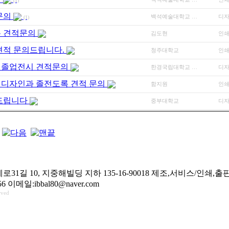
(1)
문의
백석예술대학교 …
디자
(1)
록 견적문의
김도현
인
견적 문의드립니다.
청주대학교
인
 졸업전시 견적문의
한경국립대학교 …
디자
디자인과 졸전도록 견적 문의
함지원
인
의드립니다
중부대학교
디자
1길 10, 지중해빌딩 지하 135-16-90018 제조,서비스/인쇄,
0556 이메일:ibbal80@naver.com
rved