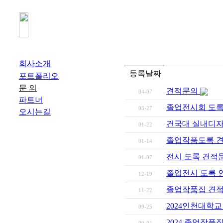
회사소개
등록날짜
포트폴리오
문 의
견적문의
04-07
파트너
졸업전시회 도록
03-27
오시는길
건국대 실내디자
01-22
졸업작품도록 
01-14
전시 도록 견적
01-07
졸업전시 도록 
12-19
졸업작품집 견
11-22
2024인천대학
09-25
2024 졸업작품