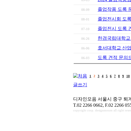
09-05
졸업작품 도록 
08-09
졸업전시회 도
08-01
졸업전시 도록 
07-10
한경국립대학교
06-26
호서대학교 산업
06-06
도록 견적 문
06-03
1
2
3
4
5
6
7
8
9
10
글쓰기
디자인모음 서울시 중구 퇴계로3
T.02 2266 0662, F.02 2266 
copyright corp. designmoum all right rese