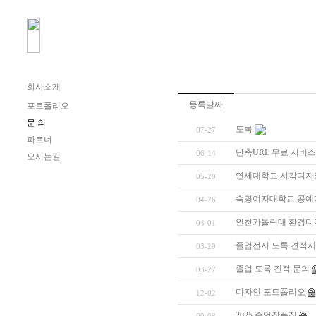
회사소개
등록날짜
포트폴리오
문 의
도록
07-27
파트너
단축URL 무료 서비스
06-14
오시는길
연세대학교 시각디자인
05-20
숙명여자대학교 공예
04-26
인천가톨릭대 환경디
04-01
졸업전시 도록 견적서
03-29
졸업 도록 견적 문의
03-27
디자인 포트폴리오
12-02
2025 졸업작품집