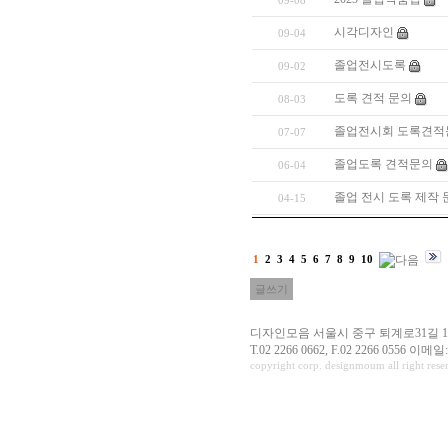
09-08
시각디자인
09-04
졸업전시도록
09-02
도록 견적 문의
08-03
졸업전시회 도록견적
07-07
졸업도록 견적문의
06-04
졸업 전시 도록 제작
04-15
1
2
3
4
5
6
7
8
9
10
글쓰기
디자인모음 서울시 중구 퇴계로31길 10
T.02 2266 0662, F.02 2266 0556 이메일:
copyright corp. designmoum all right rese